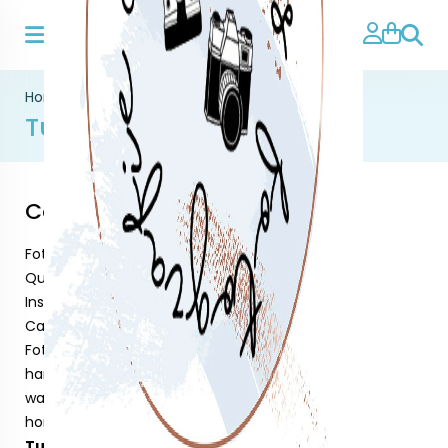
Zoeke
Home
>
Tuinposters
Tuinposters
Categorieën
Foto's op forex
Quotes op forex
Instax artikelen
Camera riemen
Fotolijsten
handmade
waar je van hout
home deco
Tuinposters