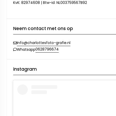
KvK: 82974608 | Btw-id: NL003759567B92
Neem contact met ons op
Info@charlottesfoto-grafie.nl
0628796674
Whatsapp
instagram