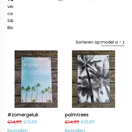
verzend en inpak materiaal
cadeaubonnen
SALE
Blog
Sorteren op:
model a - z
#zomergeluk
palmtrees
€
14,95
€
10,00
€
14,95
€
10,00
Bestellen
Bestellen