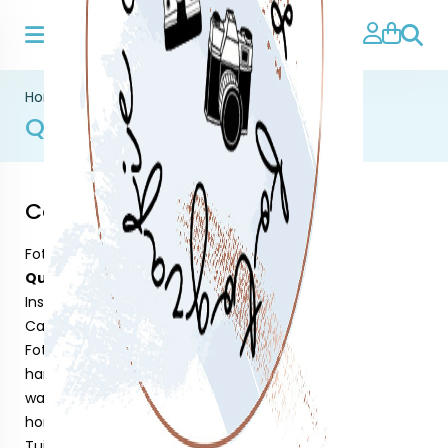
Zoeke
Home
>
Quotes op forex
Quotes op forex
Categorieën
Foto's op forex
Quotes op forex
Instax artikelen
Camera riemen
Fotolijsten
handmade
waar je van hout
home deco
Tuinposters