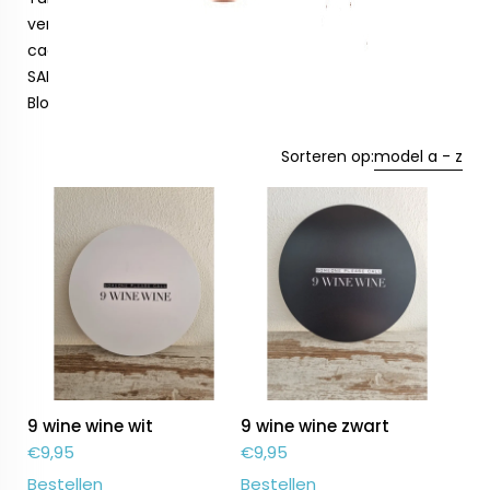
verzend en inpak materiaal
cadeaubonnen
SALE
Blog
Sorteren op:
model a - z
9 wine wine wit
9 wine wine zwart
€
9,95
€
9,95
Bestellen
Bestellen