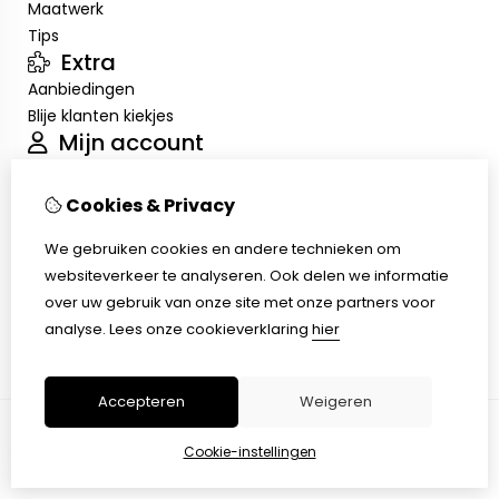
Maatwerk
Tips
Extra
Aanbiedingen
Blije klanten kiekjes
Mijn account
Inloggen
Bestelhistorie
Cookies & Privacy
Nieuwsbrief
Klantenservice
We gebruiken cookies en andere technieken om
Contact
websiteverkeer te analyseren. Ook delen we informatie
Retourneren
over uw gebruik van onze site met onze partners voor
Sitemap
analyse.
Lees onze cookieverklaring
hier
Accepteren
Weigeren
Cookie-instellingen
© Copyright 2026 |
TSB