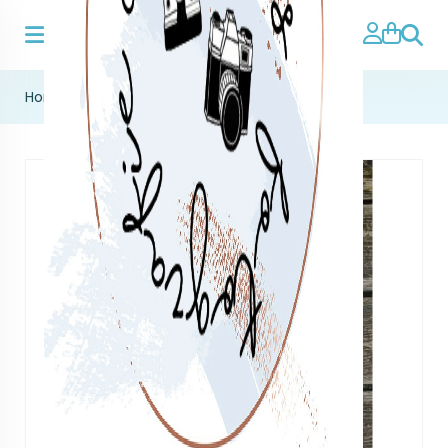
Zoeke
Home
>
Tuinposters
>
doing nothing