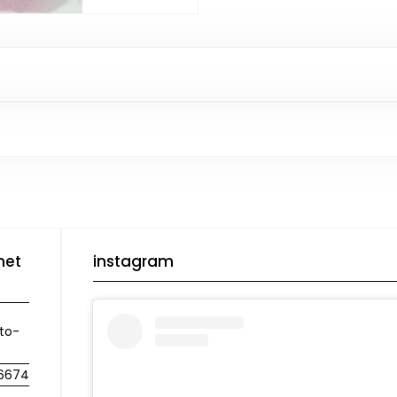
met
instagram
to-
6674