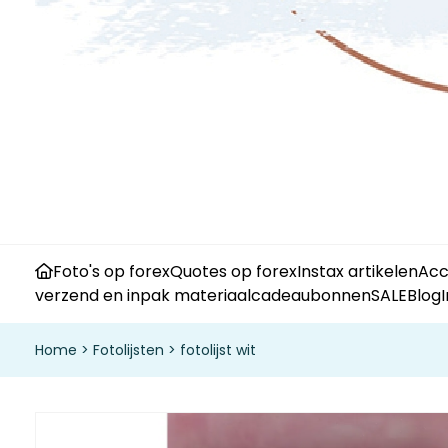
Foto's op forex
Quotes op forex
Instax artikelen
Acc
verzend en inpak materiaal
cadeaubonnen
SALE
Blog
Home
>
Fotolijsten
>
fotolijst wit