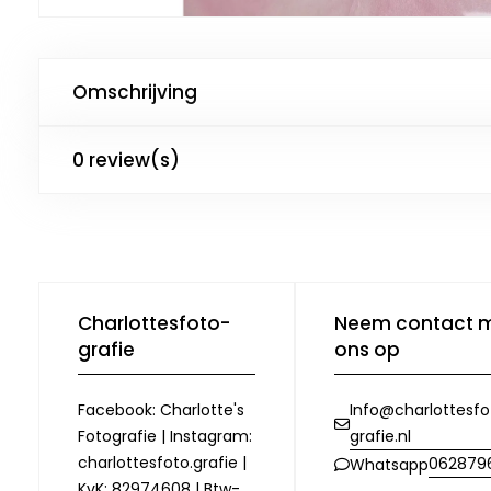
Omschrijving
0 review(s)
Charlottesfoto-
Neem contact 
grafie
ons op
Facebook: Charlotte's
Info@charlottesfo
Fotografie | Instagram:
grafie.nl
charlottesfoto.grafie |
062879
Whatsapp
KvK: 82974608 | Btw-