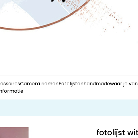
essoires
Camera riemen
Fotolijsten
handmade
waar je van
Informatie
fotolijst wi