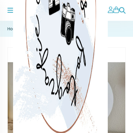
Zoeke
Home
>
home deco
>
cirkel set leopard