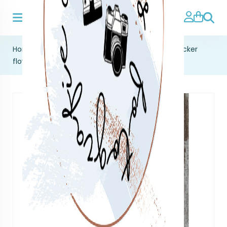
Zoeke
Home
>
verzend en inpak materiaal
>
cadeausticker
flower