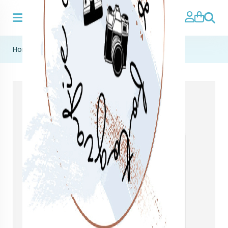
Zoeke
Home
>
cadeaubonnen
>
cadeaubon €10,-